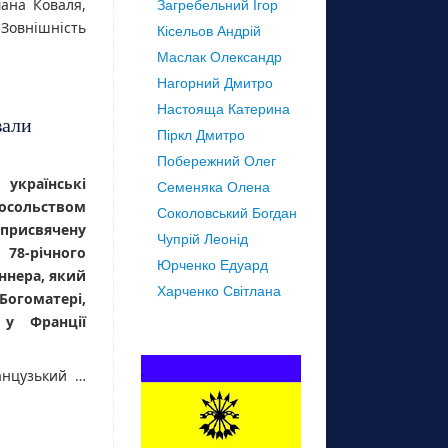
ана Коваля,
Загребельний Ігор
Зовнішність
Кісельов Андрій
Маслак Олександр
Нагорний Дмитро
Настояща Катерина
вали
Піркл Дмитро
Побережний Олег
раїнські
Семеняка Олена
осольством
Соколовський Богдан
рисвячену
Чупрій Леонід
78-річного
Юрченко Едуард
ннера, який
Харченко Світлана
Богоматері,
 у Франції
анцузький …