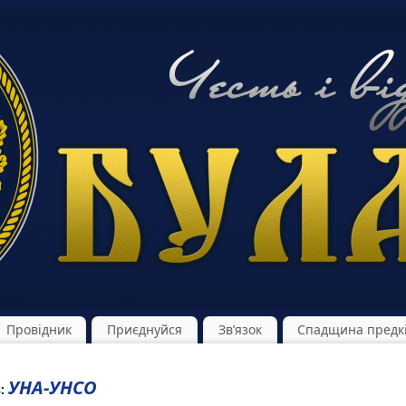
Провідник
Приєднуйся
Зв’язок
Спадщина предк
УНА-УНСО
s: