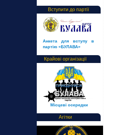
Вступити до партії
Анкета для вступу в
партію «БУЛАВА»
Крайові організації
Місцеві осередки
Агітки