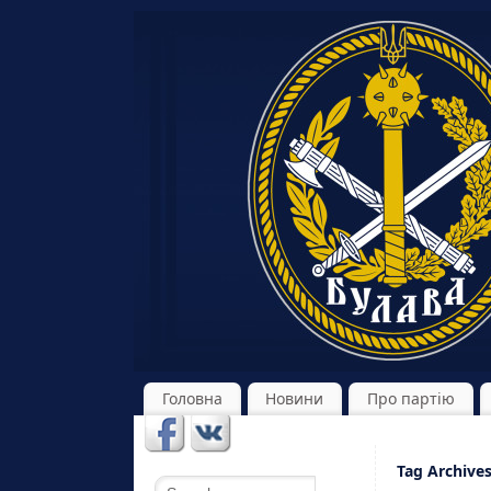
Головна
Новини
Про партію
Tag Archive