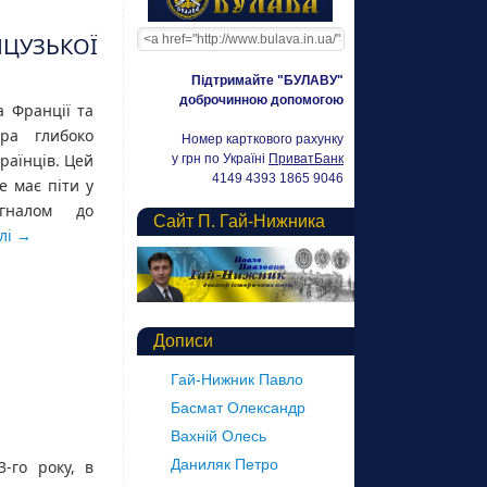
НЦУЗЬКОЇ
Підтримайте "БУЛАВУ"
доброчинною допомогою
а Франції та
ра глибоко
Номер карткового рахунку
раїнців. Цей
у грн по Україні
ПриватБанк
4149 4393 1865 9046
е має піти у
гналом до
Сайт П. Гай-Нижника
лі
→
Дописи
Гай-Нижник Павло
Басмат Олександр
Вахній Олесь
Даниляк Петро
3-го року, в