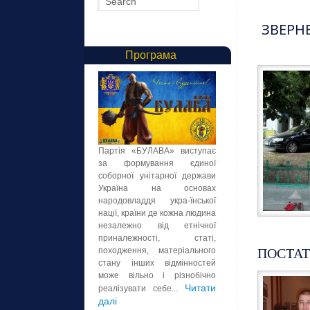
ЗВЕРН
Програма
Партія «БУЛАВА» виступає
за формування єдиної
соборної унітарної держави
Україна на основах
народовладдя укра-їнської
нації, країни де кожна людина
незалежно від етнічної
приналежності, статі,
ПОСТАТЬ
походження, матеріального
стану інших відмінностей
може вільно і різнобічно
Читати
реалізувати себе...
далі