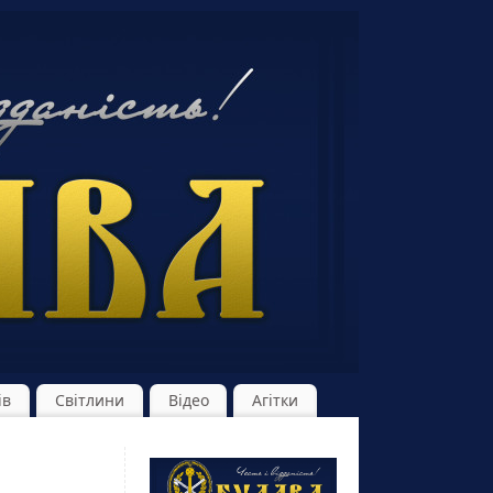
ів
Світлини
Відео
Агітки