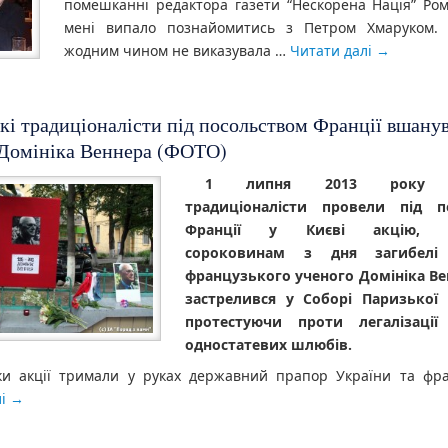
помешканні редактора газети “Нескорена Нація” Ром
мені випало познайомитись з Петром Хмаруком. 
жодним чином не виказувала …
Читати далі
→
кі традиціоналісти під посольством Франції вшану
 Домініка Веннера (ФОТО)
1 липня 2013 року ук
традиціоналісти провели під п
Франції у Києві акцію, п
сороковинам з дня загибелі 
французького ученого Домініка Ве
застрелився у Соборі Паризької 
протестуючи проти легалізації
одностатевих шлюбів.
ки акції тримали у руках державний прапор України та фр
лі
→