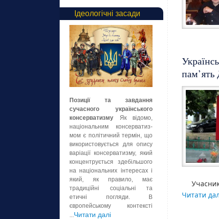
Ідеологічні засади
Українсь
пам’ять
Позиції та завдання
сучасного українського
консерватизму
Як відомо,
національним консерватиз-
мом є політичний термін, що
використовується для опису
варіації консерватизму, який
концентрується здебільшого
на національних інтересах і
який, як правило, має
Учасни
традиційні соціальні та
Читати да
етичні погляди. В
європейському контексті
Читати далі
...