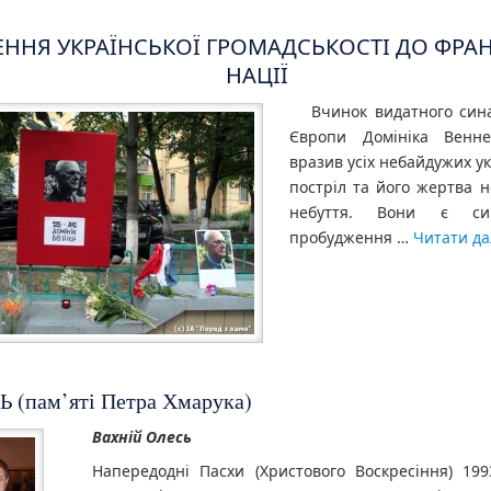
ЕННЯ УКРАЇНСЬКОЇ ГРОМАДСЬКОСТІ ДО ФРА
НАЦІЇ
Вчинок видатного син
Європи Домініка Венне
вразив усіх небайдужих ук
постріл та його жертва н
небуття. Вони є си
пробудження …
Читати да
 (пам’яті Петра Хмарука)
Вахній Олесь
Напередодні Пасхи (Христового Воскресіння) 199