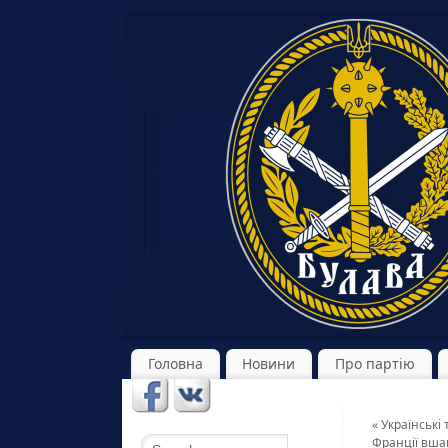
Головна
Новини
Про партію
«
Українські 
Франції вша