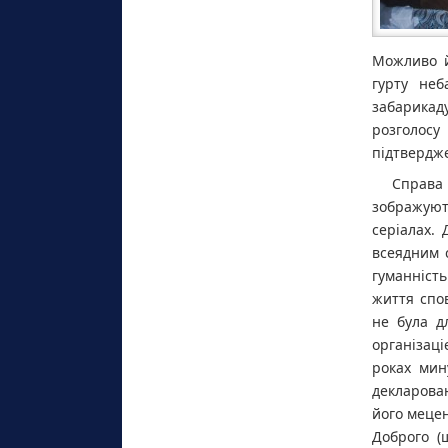
Можливо й
гурту не
забарикаду
розголосу
підтвердж
Справа 
зображуют
серіалах. 
всеядним 
гуманність
життя спов
не була д
організац
роках мин
декларова
його мецен
Доброго (