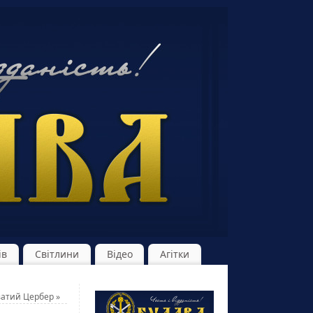
ів
Світлини
Відео
Агітки
ватий Цербер
»