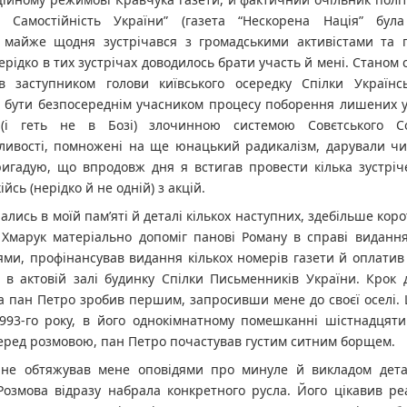
 Самостійність України” (газета “Нескорена Нація” бул
) майже щодня зустрічався з громадськими активістами та 
ерідко в тих зустрічах доводилось брати участь й мені. Станом 
в заступником голови київського осередку Спілки Українсь
 бути безпосереднім учасником процесу поборення лишених у
(і геть не в Бозі) злочинною системою Совєтського С
ливості, помножені на ще юнацький радикалізм, дарували чи
Пригадую, що впродовж дня я встигав провести кілька зустріч
ійсь (нерідко й не одній) з акцій.
лались в моїй пам’яті й деталі кількох наступних, здебільше кор
. Хмарук матеріально допоміг панові Роману в справі виданн
тями, профінансував видання кількох номерів газети й оплати
 в актовій залі будинку Спілки Письменників України. Крок 
а пан Петро зробив першим, запросивши мене до своєї оселі. 
1993-го року, в його однокімнатному помешканні шістнадцяти
Перед розмовою, пан Петро почастував густим ситним борщем.
 не обтяжував мене оповідями про минуле й викладом дета
. Розмова відразу набрала конкретного русла. Його цікавив р