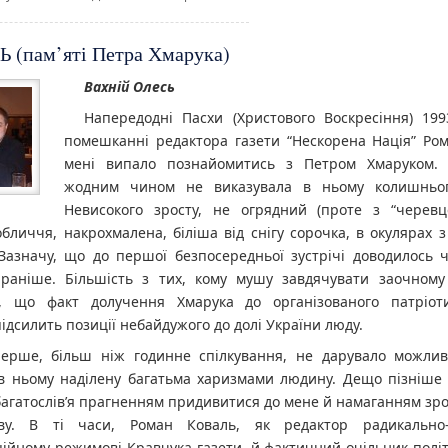
 (пам’яті Петра Хмарука)
Вахній Олесь
Напередодні Пасхи (Христового Воскресіння) 199
помешканні редактора газети “Нескорена Нація” Ром
мені випало познайомитись з Петром Хмаруком. 
жодним чином не виказувала в ньому колишньог
Невисокого зросту, не огрядний (проте з “черевце
обличчя, накрохмалена, біліша від снігу сорочка, в окулярах
Зазначу, що до першої безпосередньої зустрічі доводилось 
 раніше. Більшість з тих, кому мушу завдячувати заочному
, що факт долучення Хмарука до організованого патріот
ідсилить позиції небайдужого до долі України люду.
ерше, більш ніж годинне спілкування, не дарувало можливо
в ньому наділену багатьма харизмами людину. Дещо пізніше 
агатослів’я прагненням придивитися до мене й намаганням зро
ву. В ті часи, Роман Коваль, як редактор радикально-
ійному режимові Кравчука газети, й фактичний очільник політ