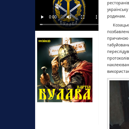
ресторані
українську
родинам.
Козаць
позбавлени
причиною 
табуйован
пересліду
протоколів
наклеюва
використан