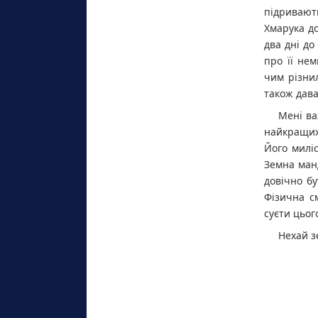
підривають
Хмарука до
два дні до
про її не
чим різнил
також дава
Мені ва
найкращих.
Його миліс
Земна ман
довічно бу
Фізична с
суєти цьог
Нехай з