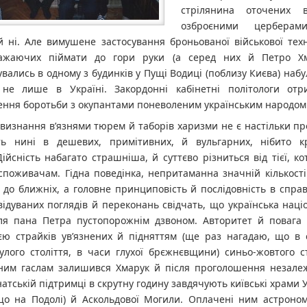
стрілянина оточених в
озброєними церберам
 ні. Але вимушене застосування броньованої військової техн
бажаючих піймати до гори руки (а серед них й Петро Хм
вались в одному з будинків у Пущі Водиці (поблизу Києва) наб
 не лише в Україні. Закордонні кабінетні політологи отр
ення боротьби з окупантами поневоленим українським народом
визнання в’язнями тюрем й таборів харизми не є настільки пр
ь нині в дешевих, примітивних, й вульгарних, нібито к
Дійсність набагато страшніша, й суттєво різниться від тієї, к
споживачам. Гідна поведінка, непритаманна значній кількост
 до ближніх, а головне принциповість й послідовність в справ
ідуваних поглядів й переконань свідчать, що українська наці
ля пана Петра пустопорожнім дзвоном. Авторитет й повага 
ією страйків ув’язнених й підняттям (ще раз нагадаю, що в 
улого століття, в часи глухої брєжнєвщини) синьо-жовтого с
ним гаслам залишився Хмарук й після проголошення незалеж
атській підтримці в скрутну годину завдячують київські храми
що на Подолі) й Аскольдової Могили. Оплачені ним астроном