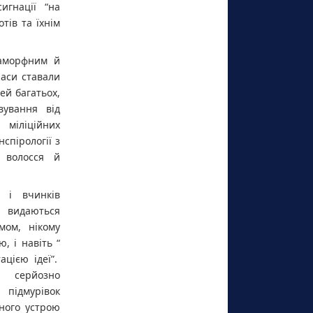
игнації “на
тів та їхнім
 аморфним й
часи ставали
й багатьох,
вування від
 міліційних
спірології з
 волосся й
й і вчинків
 видаються
мом, нікому
, і навіть “
ацією ідеї”.
 серйозно
 підмурівок
чного устрою