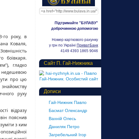
Підтримайте "БУЛАВУ"
доброчинною допомогою
3-го року, в
Номер карткового рахунку
ана Коваля,
у грн по Україні
ПриватБанк
Зовнішність
4149 4393 1865 9046
о боївкаря.
Сайт П. Гай-Нижника
м”), гладко
 з недешевою
чути про цю
 знайомству
Дописи
ичного руху
Гай-Нижник Павло
сті відразу
Басмат Олександр
він пояснив
Вахній Олесь
зуміти з ким
Даниляк Петро
опозиційної
Загребельний Ігор
ичної партії