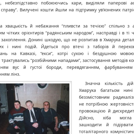
в, небезпідставно побоюючись кари, виділяли паперові ас
 справу”. Вилучені кошти йшли на підтримку ув’язнених патріо
ка хвацькість й небажання “пливсти за течією” спільно з
м чітких орієнтирів “радянським народом”, насправді і в ті 
захоплення. Донині шкодую, що не розпитав в Хмарука детале
их і нині подій. Йдеться про втечі з таборів й перехо
вань на Кавказі, “екси”, котрі сухою і бездушною мовою
 трактувались “розбійними нападами”, застосування методів кон
нням вус й густої бороди, перевдяганням, фарбуванням
ням лінз.
Значна кількість ді
Хмарука багатьом нині
беззмістовним радикаліз
не потрібною жертовністю
провокацією й дискредит
Дійсно, хіба могла
зашкодити й підірвати
тоталітарного комуністи