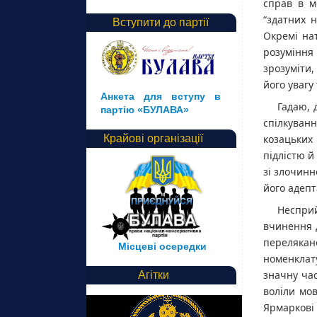
справ в м
“здатних 
Вступити до партії
Окремі нат
розуміння
зрозуміти
його увагу
Анкета для вступу в
Гадаю, 
партію «БУЛАВА»
спілкуванн
козацьких
Крайові організації
підлістю й
зі злочинн
його адепт
Неспри
вчинення д
переляка
Місцеві осередки
номенклату
значну час
Агітки
воліли мов
Ярмаркові