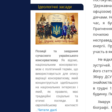
“Державна
Ідеологічні засади
офіціозом
діячами. Н
час, я бу
Прагнення
почилою 
несправед
енергії. 
участь в як
Позиції та завдання
сучасного українського
Не відк
консерватизму
Як відомо,
зустрічей
національним консерватиз-
мом є політичний термін, що
його стат
використовується для опису
Збору ДСУ
варіації консерватизму, який
знайомств
концентрується здебільшого
на національних інтересах і
в грудні 
який, як правило, має
будинку. 
традиційні соціальні та
етичні погляди. В
Хмарук
європейському контексті
біографії
Читати далі
...