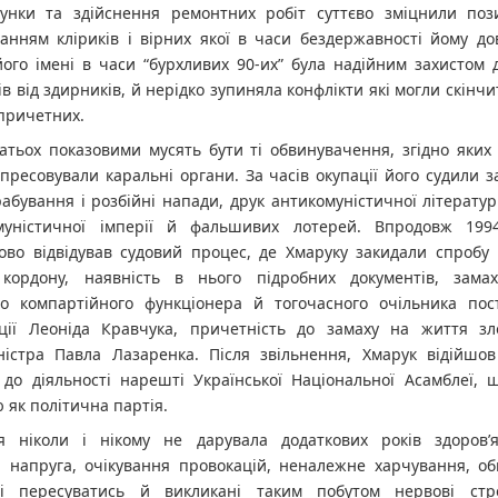
унки та здійснення ремонтних робіт суттєво зміцнили пози
ванням кліриків і вірних якої в часи бездержавності йому до
його імені в часи “бурхливих 90-их” була надійним захистом 
в від здирників, й нерідко зупиняла конфлікти які могли скінч
 причетних.
атьох показовими мусять бути ті обвинувачення, згідно яких
пресовували каральні органи. За часів окупації його судили з
рабування і розбійні напади, друк антикомуністичної літерату
муністичної імперії й фальшивих лотерей. Впродовж 199
ово відвідував судовий процес, де Хмаруку закидали спробу 
 кордону, наявність в нього підробних документів, зам
о компартійного функціонера й тогочасного очільника пост
ації Леоніда Кравчука, причетність до замаху на життя зло
іністра Павла Лазаренка. Після звільнення, Хмарук відійшов
 до діяльності нарешті Української Національної Асамблеї, 
 як політична партія.
ця ніколи і нікому не дарувала додаткових років здоров’
а напруга, очікування провокацій, неналежне харчування, об
ті пересуватись й викликані таким побутом нервові стр