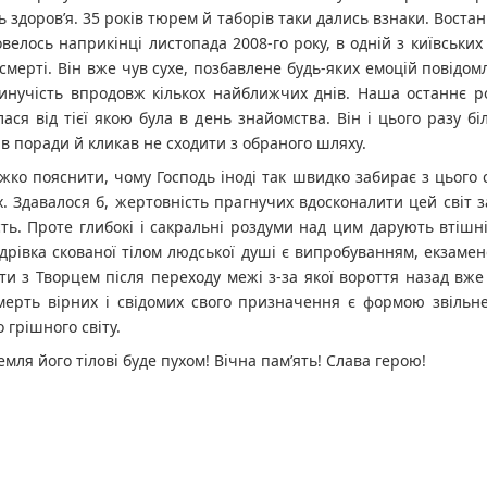
 здоров’я. 35 років тюрем й таборів таки дались взнаки. Воста
велось наприкінці листопада 2008-го року, в одній з київських 
 смерті. Він вже чув сухе, позбавлене будь-яких емоцій повідом
минучість впродовж кількох найближчих днів. Наша останнє р
ася від тієї якою була в день знайомства. Він і цього разу бі
в поради й кликав не сходити з обраного шляху.
жко пояснити, чому Господь іноді так швидко забирає з цього с
 Здавалося б, жертовність прагнучих вдосконалити цей світ з
ть. Проте глибокі і сакральні роздуми над цим дарують втішн
дрівка скованої тілом людської душі є випробуванням, екзаме
ти з Творцем після переходу межі з-за якої вороття назад вж
мерть вірних і свідомих свого призначення є формою звільне
о грішного світу.
емля його тілові буде пухом! Вічна пам’ять! Слава герою!