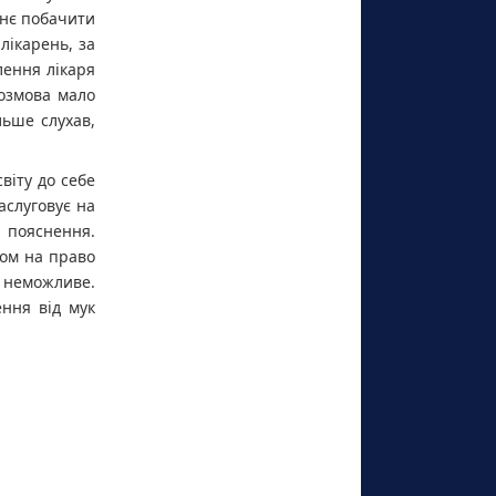
ннє побачити
лікарень, за
лення лікаря
озмова мало
льше слухав,
віту до себе
аслуговує на
і пояснення.
ном на право
е неможливе.
ння від мук