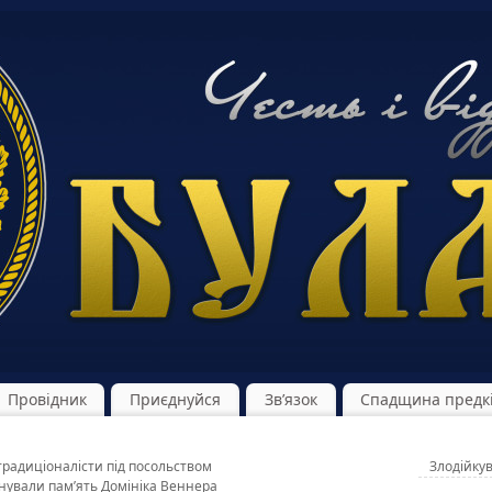
Провідник
Приєднуйся
Зв’язок
Спадщина предк
традиціоналісти під посольством
Злодійку
нували пам’ять Домініка Веннера