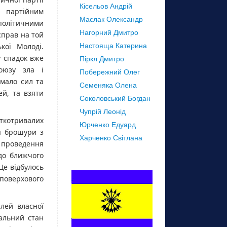
Кісельов Андрій
а партійним
Маслак Олександр
політичними
Нагорний Дмитро
справ на той
кої Молоді.
Настояща Катерина
 спадок вже
Піркл Дмитро
оюзу зла і
Побережний Олег
мало сил та
Семеняка Олена
ей, та взяти
Соколовський Богдан
Чупрій Леонід
откотривалих
Юрченко Едуард
я брошури з
Харченко Світлана
в проведення
до ближчого
Це відбулось
поверхового
лей власної
еальний стан