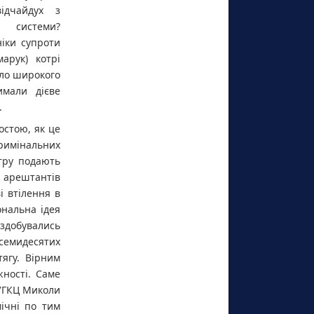
ідчайдух з
и системи?
іки супроти
арук) котрі
уло широкого
имали дієве
.
остою, як це
римінальних
отру подають
і арештантів
і втілення в
ональна ідея
здобувались
семидесятих
тягу. Вірним
ності. Саме
 УГКЦ Миколи
ічні по тим