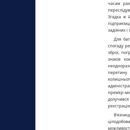
часам рах
пересліду
Згадка ж 
підприємці
задіяних і
Для баг
спогаду ре
зброї, пог
знаків ко
неоднораз
перетину
колишньог
адміністр
прем’єр-м
долучився
реєстрацію
В’язни
цілодобов
можливос