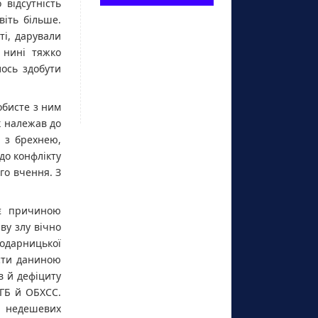
відсутність
іть більше.
ті, дарували
 нині тяжко
ось здобути
обисте з ним
ук належав до
я з брехнею,
до конфлікту
го вчення. З
ає причиною
ву злу вічно
одарницької
асти даниною
в й дефіциту
КГБ й ОБХСС.
й недешевих