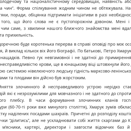
олодечому та націоналістичному середовищах, наявність або 
на чин”. Форма спілкування жодним чином не обтяжувала. Нав
яки, поради, обіцянка підтримати ініціативи в разі необхіднос
 того, що його слова не є пустопорожнім дзвоном. Мені і
, чим саме, з хвилини нашого ближчого знайомства мені вдал
 та прихильність.
доречною буде коротенька перерва в справі оповіді про моє ос
я, й виклад кількох віх його біографії. По батькові, Петро Хмар
 нащадків. Певно гук невгамовної і не здатної до примиренн
 несправедливістю крови, ще в юнацькому віці штовхнули його 
ою системою нівелюючого людську гідність марксово-ленінсько
ами та плодами він дійсно був жорстоким.
йняття злочинного й несправедливого устрою нерідко ст
ій які є незрозумілими для мовчазного і не здатного до спроти
ного плебсу. В часи формування злочинних кланів госп
ри (60-70-ті роки вже минулого століття), Хмарук зумів обкл
тку наділених посадами шахраїв. Причетні до розподілу кошті
чки “ділитись”, але не ускладнювати собі життя скаргами до 
 м’ясники, картярі, директори і завгоспи відомчих баз 