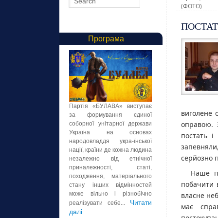
(ФОТО)
ПОСТАТЬ
Програма
Партія «БУЛАВА» виступає
виголене 
за формування єдиної
оправою. 
соборної унітарної держави
Україна на основах
постать і
народовладдя укра-їнської
запевняли
нації, країни де кожна людина
серйозно п
незалежно від етнічної
приналежності, статі,
Наше п
походження, матеріального
побачити 
стану інших відмінностей
може вільно і різнобічно
власне неб
Читати
реалізувати себе...
має спра
далі
постокупац