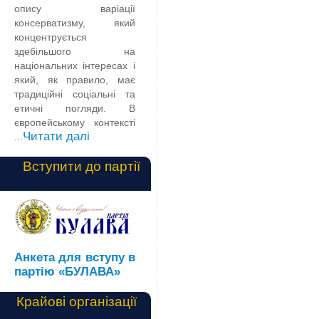
опису варіації
консерватизму, який
концентрується
здебільшого на
національних інтересах і
який, як правило, має
традиційні соціальні та
етичні погляди. В
європейському контексті
Читати далі
...
Вступити до партії
Анкета для вступу в
партію «БУЛАВА»
Крайові організації