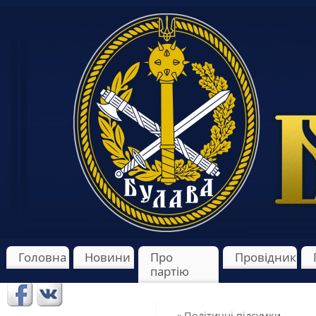
Головна
Новини
Про
Провідник
партію
«
Політичні підсумки