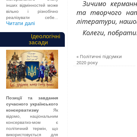
Зичимо керманн
інших відмінностей може
та творчого натх
вільно і різнобічно
реалізувати себе...
літератури, нашог
Читати далі
Колеги, побрати
Ідеологічні
засади
«
Політичні підсумки
2020 року
Позиції та завдання
сучасного українського
консерватизму
Як
відомо, національним
консерватиз-мом є
політичний термін, що
використовується для