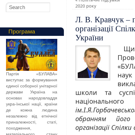
2020 року
Л. В. Кравчук – 
організації Спіл
Програма
України
Щи
Пров
«БУЛ
наук
Партія «БУЛАВА»
виступає за формування
викл
єдиної соборної унітарної
школи та суспі
держави Україна на
основах народовладдя
національн
укра-їнської нації, країни
ім.І.Я.Горбачевсько
де кожна людина
незалежно від етнічної
обранням його 
приналежності, статі,
організації Спілки
походження,
матеріального стану