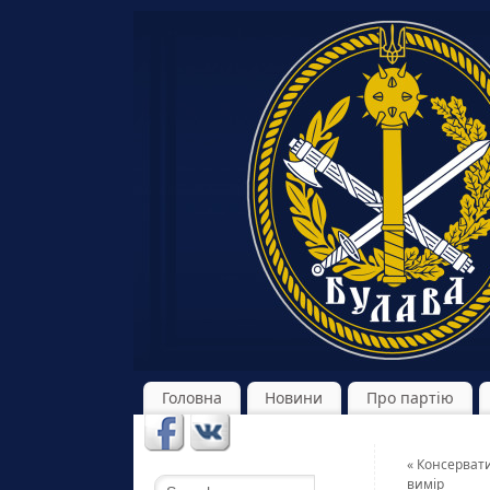
Головна
Новини
Про партію
«
Консерватиз
вимір