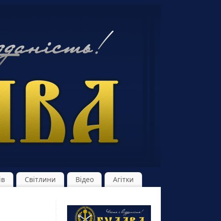
ів
Світлини
Відео
Агітки