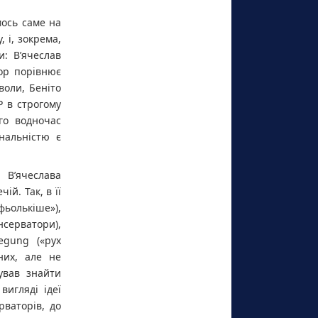
мось саме на
 і, зокрема,
: В’ячеслав
тор порівнює
воли, Беніто
Р в строгому
го водночас
нальністю є
 В’ячеслава
ій. Так, в її
ьолькіше»),
серватори),
wegung («рух
них, але не
бував знайти
игляді ідеї
рваторів, до