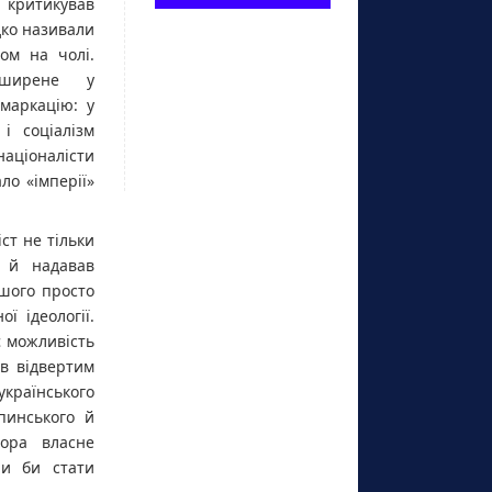
 критикував
дко називали
ом на чолі.
поширене у
емаркацію: у
і соціалізм
аціоналісти
ло «імперії»
ст не тільки
а й надавав
ьшого просто
ї ідеології.
є можливість
в відвертим
країнського
пинського й
ора власне
ли би стати