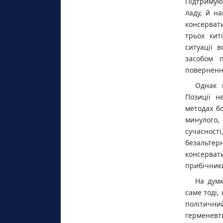
Підтримую
ладу, й на
консерват
трьох кит
ситуації 
засобом 
повернення
Однак 
Позиції н
методах б
минулого,
сучасності
безальтер
консерват
прибічники
На думк
саме тоді,
політичний
герменев