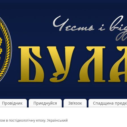
Провідник
Приєднуйся
Зв’язок
Спадщина предк
м в постідеологічну епоху. Український