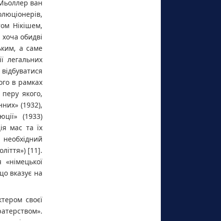
 Мьоллер ван
люціонерів,
ом Нікішем,
хоча обидві
ким, а саме
ії легальних
 відбуватися
ого в рамках
 перу якого,
них» (1932),
ції» (1933)
я мас та їх
 необхідний
іття») [11].
 «німецької
 що вказує на
ктером своєї
атерством».