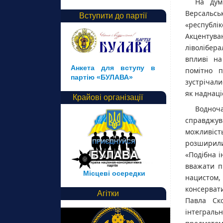
На дум
Версальськ
Вступити до партії
«республі
Акцентув
ліволібер
впливі на
Анкета для вступу в
помітно п
партію «БУЛАВА»
зустрічали
як наднаці
Крайові організації
Водноча
справджув
можливість
розширили
«Подібна і
вважати п
Місцеві осередки
нацистом,
консерват
Агітки
Павла Ск
інтеграль