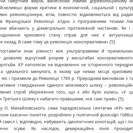
чи смертний вирок, винесений лівими дореволюційному м
йсміливіші форми критики в економічній, соціальній і культу
ивні революціонери, втім, повністю відмовляються від радик
ів Французької Революції згідно з програмними тезами ліви
вони вбачають у діаметрально протилежній настанові. Як і 
подолання кризового стану справ для них є актуалізаці
 назад, й саме тому ця революція «консервативна» [5].
поставити знак рівності між ультраправими й прихильник
е дозволяє відчутний розрив у масштабах консервативног
оротьби. КР наполягає на відновленні не історичного передр
 а ідеального минулого, в якому ще немає місця кризовим
, які і призвели до Революції 1789 р. Природним висновком з та
нативне ствердження єдиного можливого шляху – революційно
ивних спроб збереження того, що є або було колись. «У ць
 Третього Шляху є набагато правішими, ніж самі праві» [5].
у О. Михайловського, сама парадоксальна синтагма «КР» мог
 коли класичні поняття, розроблені у політичній філософії Гоббс
 смисл і, відповідно, набувають ідеологічних конотацій, що і по
тичні зсуви. Як наслідок, демаркаційна лінія проход