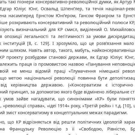
ать такі піонери консервативно-революційної думки, як Артур
 Едгар Юліус Юнг, Освальд Шпенґлер, та течія націонал-рево
ена насамперед Ернстом Юнґером, Гансом Фраєром та Ернст
іше розкривають консервативний та революційний полюси КР, 
лізують визначальний для КР смисл, виділений О. Михайловсь
я опозиції легальності та легітимності за умови дискредитац
 інституцій [8, c. 129]. І зрозуміло, що це розв’язання мало
ним шляхом. Навіть автор, такого, мабуть, найконсервативніш
 КР проекту розбудови станової держави, як Едгар Юліус Юнг,
належить праця із промовистою назвою «Панування неповноцін
воїй не менш відомій праці «Тлумачення німецької револю
 що метою національної революції повинна бути деполітизаці
 від керівництва державою. («Консерватизм є історично
ий принцип, за допомогою якого буде відмінено ліберальне стол
х умов зайве нагадувати, що синонімами «КР» були поняття
 «революції справа», «ідеї 1914» року, «Третій рейх» і т.д. [10],
ий зміст консерватизму в концептуальних межах парадигми.
о, що КР відрізняється від решти політичних ідеологій хара
 на Французьку Революцію з її «Свободою, Рівністю, Бр