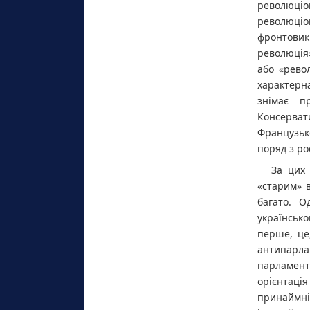
революціо
революці
фронтовикі
революція
або «револ
характерн
знімає п
Консерват
Французьк
поряд з ро
За цих 
«старим» 
багато. О
українсько
перше, це
антипарл
парламент
орієнтація
принаймні