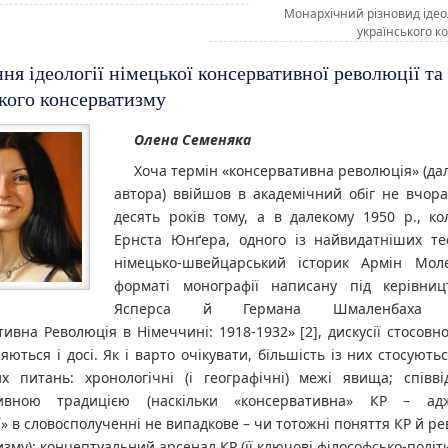
Монархічний різновид ідеол
українського 
ня ідеології німецької консервативної революції та
кого консерватизму
Олена Семеняка
Хоча термін «консервативна революція» (далі
автора) ввійшов в академічний обіг не вчора
десять років тому, а в далекому 1950 р., к
Ернста Юнґера, одного із найвидатніших тео
німецько-швейцарський історик Армін Мо
форматі монографії написану під керівни
Ясперса й Германа Шмаленбаха ди
ивна Революція в Німеччині: 1918-1932» [2], дискусії стосовно
ються і досі. Як і варто очікувати, більшість із них стосують
х питань: хронологічні (і географічні) межі явища; співв
тивною традицією (наскільки «консервативна» КР – ад
» в словосполученні не випадкове – чи тотожні поняття КР й р
зму); концептуальний арсенал КР (її ключові філософсько-політ