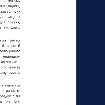
онархічному
рній царині,
алізації цих
х. Вихід із
для правих,
я минулого,
ами Третьої
о бачення й
еволюційного
 тенденціям
кої оптики є
го, замість
ому смислі,
ла з’явитися
а, втрачають
роджує різні
ить не між