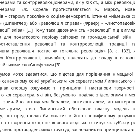
нерами та контрреволюціонерами, як у ХІХ ст., а між револю
онерами. «Ж. Сорель протиставляється К. Марксу, нове
в – старому поколінню соціал-демократів, істинна «німецька с
» (Шпенґлер) або «революція справа» (Фраєр) – «Листопадові
юції зліва» […] Тому така двозначність «революції під вигляд
а для початкового періоду світових та громадянський війн, 
ротиставлення революції та контрреволюції, традиції т
ивна революція постає як тотальна революція» [8, c. 133], 
ої Контрреволюції, звичайно, належать до складу її основн
сійськими слов’янофілами [5].
умов може здаватися, що підстав для порівняння німецької 
в означеному сенсі українським консерватизмом Липинського 
днак спершу озвучимо ті принципи і настанови творчості
го консерватора, які він, безумовно, поділяє з ідеологами німец
, звичайно, антидемолібералізм, антикапіталізм, антиінтерна
аметаризм, хоча Липинський обстоював власну модель н
у, що представляв би «класи» в його специфічному розумінні
 на створення якщо не «нового людського типу» як суб’єкту ре
, явно протоорденських структур, заснованих на принципах ав