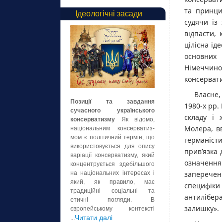
та принци
Ідеологічні засади
судячи із
відпасти,
цілісна ід
основних
Німеччин
консервати
Власне,
Позиції та завдання
1980‑х рр.
сучасного українського
складу і 
консерватизму
Як відомо,
Молера, вв
національним консерватиз-
мом є політичний термін, що
германіст
використовується для опису
прив’язка 
варіації консерватизму, який
означення
концентрується здебільшого
заперечен
на національних інтересах і
який, як правило, має
специфіки
традиційні соціальні та
антилібер
етичні погляди. В
залишку».
європейському контексті
Читати далі
...