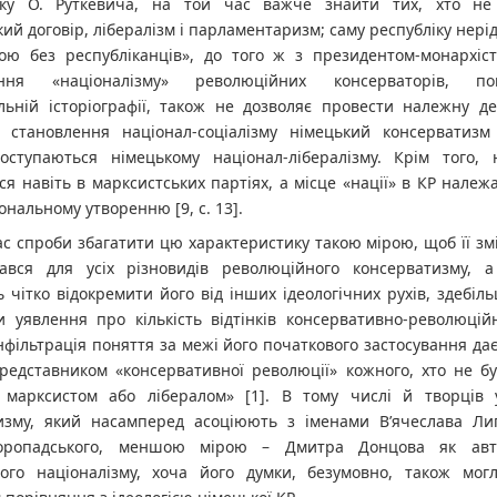
ку О. Руткевича, на той час важче знайти тих, хто не
ий договір, лібералізм і парламентаризм; саму республіку нері
кою без республіканців», до того ж з президентом-монархіст
ання «націоналізму» революційних консерваторів, 
альній історіографії, також не дозволяє провести належну д
 становлення націонал-соціалізму німецький консерватизм 
оступаються німецькому націонал-лібералізму. Крім того, н
ся навіть в марксистських партіях, а місце «нації» в КР належа
ональному утворенню [9, с. 13].
с спроби збагатити цю характеристику такою мірою, щоб її змі
ався для усіх різновидів революційного консерватизму, 
 чітко відокремити його від інших ідеологічних рухів, здебіл
 уявлення про кількість відтінків консервативно-революційно
нфільтрація поняття за межі його початкового застосування да
редставником «консервативної революції» кожного, хто не бу
 марксистом або лібералом» [1]. В тому числі й творців у
изму, який насамперед асоціюють з іменами В’ячеслава Ли
оропадського, меншою мірою – Дмитра Донцова як авт
ного націоналізму, хоча його думки, безумовно, також мог