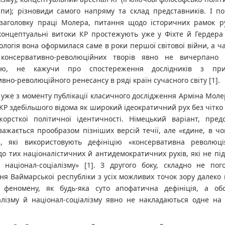
пи); різновиди самого напряму та склад представників. І по
 заголовку праці Молера, питання щодо історичних рамок р
 концептуальні витоки КР простежують уже у Фіхте й Гердера 
еологія вона оформилася саме в роки першої світової війни, а ч
 консервативно-революційних творів явно не вичерпано
ою, не кажучи про спостереження дослідників з при
вно-революційного ренесансу в ряді країн сучасного світу [1].
 уже з моменту публікації класичного дослідження Арміна Молер
 КР здебільшого відома як широкий ідеократичний рух без чітко
жорсткої політичної ідентичності. Німецький варіант, пред
ажається прообразом пізніших версій течії, але «єдине, в чо
и, які використовують дефініцію «консервативна революці
до тих націоналістичних й антидемократичних рухів, які не пі
 націонал-соціалізму» [1]. З другого боку, складно не пог
ня Ваймарської республіки з усіх можливих точок зору далеко
 феномену, як будь-яка суто апофатична дефініція, а об
алізму й націонал-соціалізму явно не накладаються одне на 