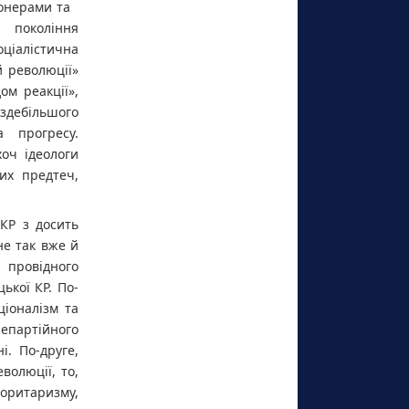
ціонерами та
 покоління
оціалістична
й революції»
ом реакції»,
здебільшого
а прогресу.
хоч ідеологи
их предтеч,
КР з досить
не так вже й
 провідного
ької КР. По-
ціоналізм та
епартійного
. По-друге,
волюції, то,
торитаризму,