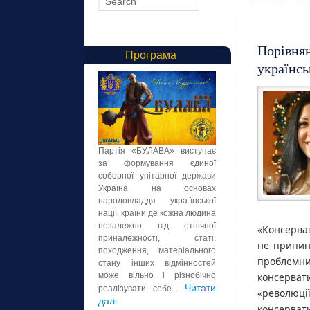
Порівнян
Програма
українсь
Партія «БУЛАВА» виступає
за формування єдиної
соборної унітарної держави
Україна на основах
народовладдя укра-їнської
нації, країни де кожна людина
незалежно від етнічної
«Консерват
приналежності, статі,
не припиня
походження, матеріального
проблемни
стану інших відмінностей
консерва
може вільно і різнобічно
Читати
реалізувати себе...
«революції
далі
консервати