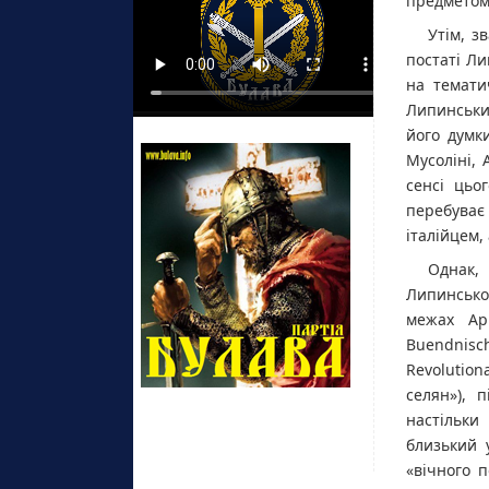
предметом 
Утім, з
постаті Ли
на темати
Липинськи
його думк
Мусоліні,
сенсі цьо
перебуває
італійцем,
Однак,
Липинськог
межах Арм
Buendnisc
Revolutio
селян»), 
настільки
близький 
«вічного п