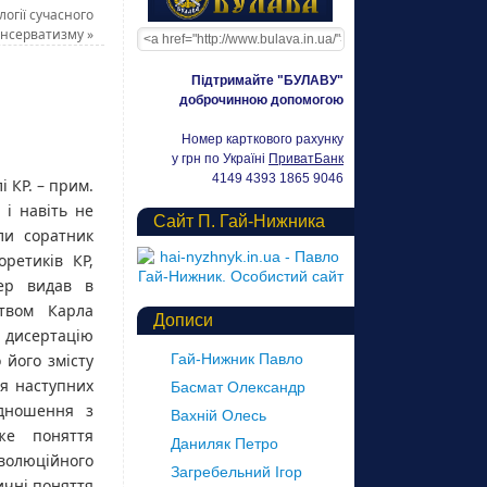
огії сучасного
консерватизму
»
Підтримайте "БУЛАВУ"
доброчинною допомогою
Номер карткового рахунку
у грн по Україні
ПриватБанк
4149 4393 1865 9046
 КР. – прим.
 і навіть не
Сайт П. Гай-Нижника
оли соратник
ретиків КР,
лер видав в
цтвом Карла
Дописи
сертацію
 його змісту
Гай-Нижник Павло
ся наступних
Басмат Олександр
ідношення з
Вахній Олесь
же поняття
Даниляк Петро
еволюційного
Загребельний Ігор
ичні поняття