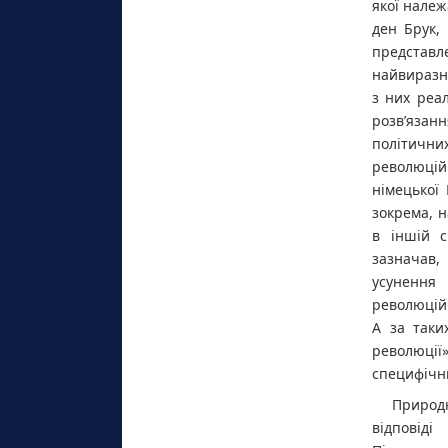
якої належ
ден Брук,
представл
найвиразн
з них реа
розв’язанн
політичних
революцій
німецької
зокрема, 
в іншій с
зазначав,
усунення
революційн
А за таки
революції»,
специфічн
Природн
відповіді