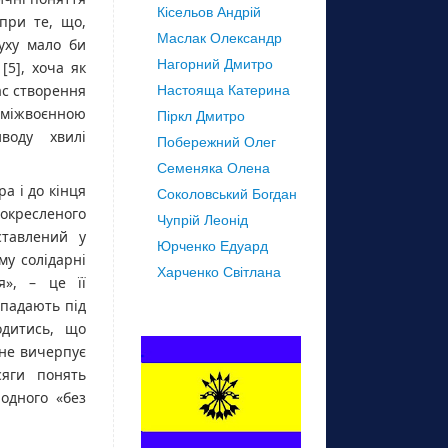
Кісельов Андрій
при те, що,
Маслак Олександр
уху мало би
Нагорний Дмитро
[5], хоча як
ас створення
Настояща Катерина
 міжвоєнною
Піркл Дмитро
воду хвилі
Побережний Олег
Семеняка Олена
а і до кінця
Соколовський Богдан
 окресленого
Чупрій Леонід
ставлений у
Юрченко Едуард
му солідарні
Харченко Світлана
я», – це її
дпадають під
одитись, що
 не вичерпує
сяги понять
одного «без