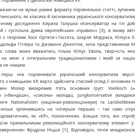
порівняння з ідеологією німецької КР.
важаючи на вузькі рамки формату порівняльної статті, зупини
пинського, як класика й засновника українського консерватизму,
чному дослідженні Кирила Галушка «Консерватор на тлі доби
й і суспільна думка європейських «правих»» [3], в якому ав
и з теоріями Хосе Ортеги-і-Гассета, Шарля Морраса, Юліуса Е
 Адольфа Гітлера та Джованні Джентіле, хоча представником К
го слова може вважатись тільки Юліус Евола, творчість яко
 на межі з інтегральним традиціоналізмом і який за націо
 а не німцем.
 перш ніж порівнювати український консерватизм версії
о з німецькою КР, варто здійснити стислий огляд її основних теч
ін Молер виокремив п’ять основних груп: Voelkisch («ф
h («бюндіше», «союзна» молодь), Jungkonservative (младокон
naere Nationalisten (націонал-революціонери) та Landvolkbe
пізніше зупинившись на чотирьох перших – так само спір
 ідіоматичних, як «КР», позначеннях. Більше того, він спро
усім прихильникам революційного консерватизму елемент у в
овернення» Фрідріха Ніцше [1]. Відповідно, течія младоконсе