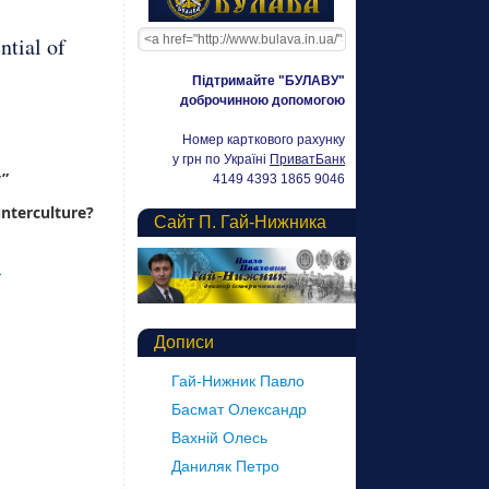
ntial of
Підтримайте "БУЛАВУ"
доброчинною допомогою
Номер карткового рахунку
у грн по Україні
ПриватБанк
y”
4149 4393 1865 9046
terculture?
Сайт П. Гай-Нижника
→
Дописи
Гай-Нижник Павло
Басмат Олександр
Вахній Олесь
Даниляк Петро