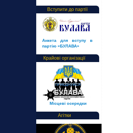
Вступити до партії
Анкета для вступу в
партію «БУЛАВА»
Крайові організації
Місцеві осередки
Агітки