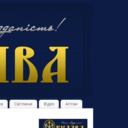
ів
Світлини
Відео
Агітки