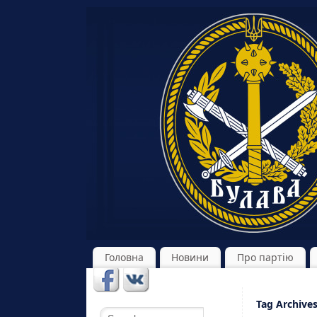
Головна
Новини
Про партію
Tag Archive