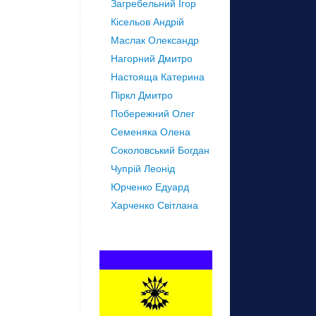
Загребельний Ігор
Кісельов Андрій
Маслак Олександр
Нагорний Дмитро
Настояща Катерина
Піркл Дмитро
Побережний Олег
Семеняка Олена
Соколовський Богдан
Чупрій Леонід
Юрченко Едуард
Харченко Світлана