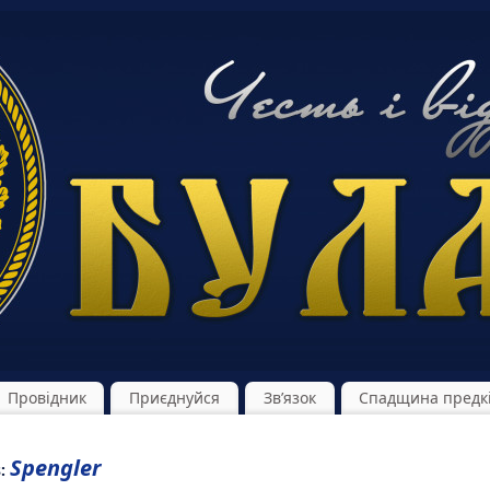
Провідник
Приєднуйся
Зв’язок
Спадщина предк
Spengler
s: