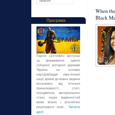
When the 
Black Me
Програма
Партія «БУЛАВА» виступає
за формування єдиної
соборної унітарної держави
Україна на основах
народовладдя укра-їнської
нації, країни де кожна людина
незалежно від етнічної
приналежності, статі,
походження, матеріального
стану інших відмінностей
може вільно і різнобічно
Читати
реалізувати себе...
далі