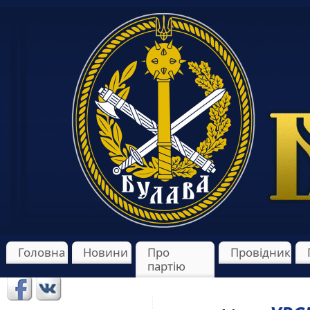
Головна
Новини
Про
Провідник
партію