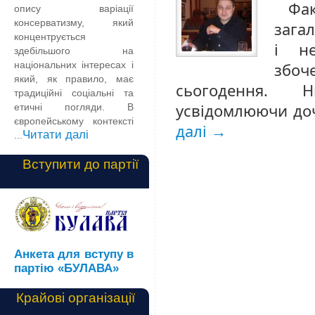
Фак
опису варіації
консерватизму, який
зага
концентрується
і н
здебільшого на
національних інтересах і
збоч
який, як правило, має
сьогодення. Н
традиційні соціальні та
усвідомлюючи до
етичні погляди. В
європейському контексті
далі
→
Читати далі
...
Вступити до партії
Анкета для вступу в
партію «БУЛАВА»
Крайові організації