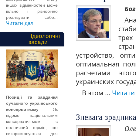
інших відмінностей може
Бог
вільно і різнобічно
реалізувати себе...
Ан
Читати далі
стаб
Ідеологічні
трех
засади
стра
устройство, опт
оптимальная пол
расчетами это
украинских госуд
В этом …
Читати
Позиції та завдання
сучасного українського
консерватизму
Як
Зневага зрадник
відомо, національним
консерватиз-мом є
Оле
політичний термін, що
використовується для