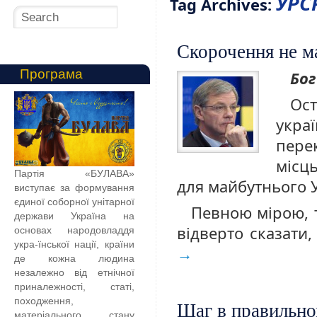
УРС
Tag Archives:
Скорочення не ма
Програма
Бог
Ос
укра
пере
місць
Партія «БУЛАВА»
для майбутнього 
виступає за формування
єдиної соборної унітарної
Певною мірою, т
держави Україна на
відверто сказати
основах народовладдя
укра-їнської нації, країни
→
де кожна людина
незалежно від етнічної
приналежності, статі,
походження,
Шаг в правильно
матеріального стану