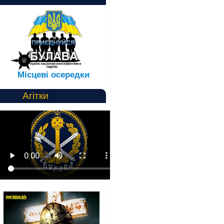
Місцеві осередки
Агітки