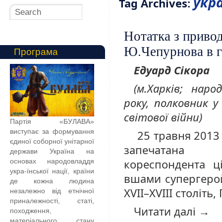
укр
Tag Archives:
Нотатка з привод
Ю.Чепурнова в г
Програма
Едуард Сікор
а
(м.Харків; наро
року, полковник у
світової війни)
Партія «БУЛАВА»
виступає за формування
25 травня 2013 
єдиної соборної унітарної
запечатана с
держави Україна на
кореспондента ц
основах народовладдя
укра-їнської нації, країни
вшами супергерой
де кожна людина
XVII–XVIII століть
незалежно від етнічної
приналежності, статі,
Читати далі
→
походження,
матеріального стану