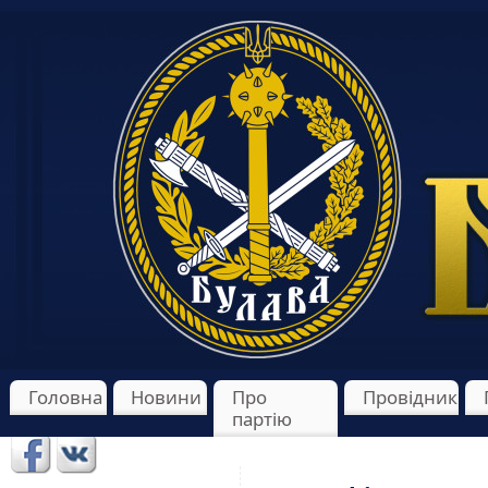
Головна
Новини
Про
Провідник
партію