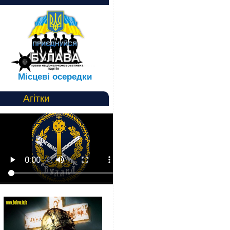
Місцеві осередки
Агітки