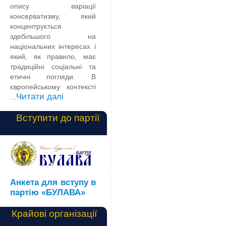
опису варіації
консерватизму, який
концентрується
здебільшого на
національних інтересах і
який, як правило, має
традиційні соціальні та
етичні погляди. В
європейському контексті
Читати далі
...
Вступити до партії
Анкета для вступу в
партію «БУЛАВА»
Крайові організації