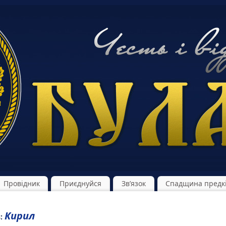
Провідник
Приєднуйся
Зв’язок
Спадщина предк
Кирил
s: