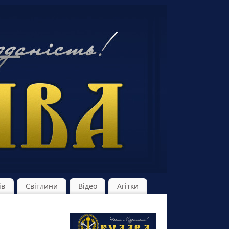
ів
Світлини
Відео
Агітки