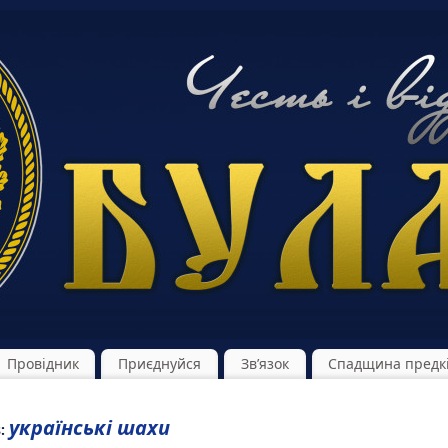
Провідник
Приєднуйся
Зв’язок
Спадщина предк
українські шахи
s: