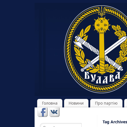
Головна
Новини
Про партію
Tag Archive