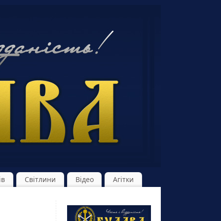
ів
Світлини
Відео
Агітки