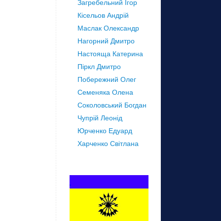
Загребельний Ігор
Кісельов Андрій
Маслак Олександр
Нагорний Дмитро
Настояща Катерина
Піркл Дмитро
Побережний Олег
Семеняка Олена
Соколовський Богдан
Чупрій Леонід
Юрченко Едуард
Харченко Світлана