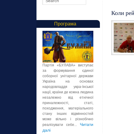
Коли рей
Програма
Партія «БУЛАВА» виступає
за формування єдиної
соборної унітарної держави
Україна на основах
народовладдя укра-їнської
нації, країни де кожна людина
незалежно від етнічної
приналежності, статі,
походження, матеріального
стану інших відмінностей
може вільно і різнобічно
Читати
реалізувати себе...
далі