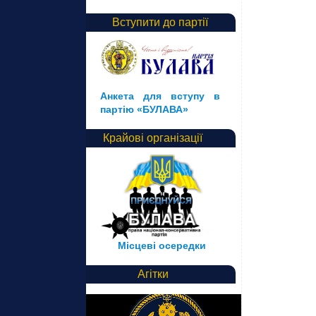
Вступити до партії
Анкета для вступу в
партію «БУЛАВА»
Крайові організації
Місцеві осередки
Агітки