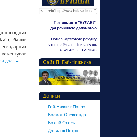
Підтримайте "БУЛАВУ"
доброчинною допомогою
до провідних
Київ, бачив
Номер карткового рахунку
у грн по Україні
ПриватБанк
легендарних
4149 4393 1865 9046
 коментував
ти далі
→
Сайт П. Гай-Нижника
Дописи
Гай-Нижник Павло
Басмат Олександр
Вахній Олесь
Даниляк Петро