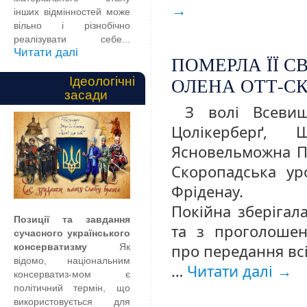
→
інших відмінностей може
вільно і різнобічно
реалізувати себе...
Читати далі
ПОМЕРЛА ЇЇ С
ОЛЕНА ОТТ-С
Ідеологічні
засади
З волі Всеви
Цолікерберґ, 
Ясновельможна Па
Скоропадська ур
Фріденау.
Покійна зберігала
Позиції та завдання
та з проголошен
сучасного українського
про передання всі
консерватизму
Як
відомо, національним
…
Читати далі
→
консерватиз-мом є
політичний термін, що
використовується для