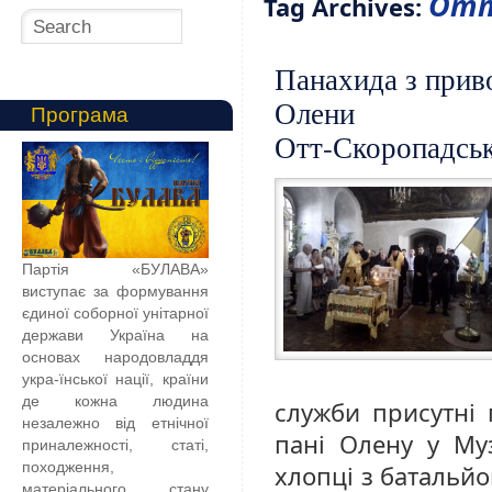
Отт
Tag Archives:
Панахида з приво
Олени
Програма
Отт-Скоропадськ
Партія «БУЛАВА»
виступає за формування
єдиної соборної унітарної
держави Україна на
основах народовладдя
укра-їнської нації, країни
де кожна людина
служби присутні
незалежно від етнічної
пані Олену у Муз
приналежності, статі,
походження,
хлопці з батальй
матеріального стану