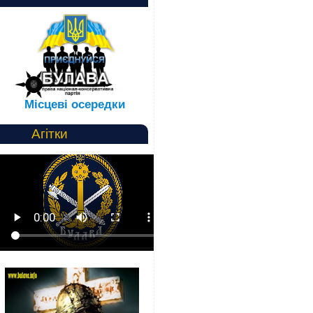
Місцеві осередки
Агітки