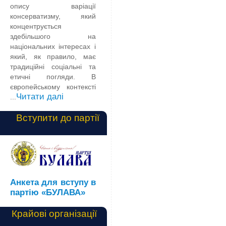
опису варіації
консерватизму, який
концентрується
здебільшого на
національних інтересах і
який, як правило, має
традиційні соціальні та
етичні погляди. В
європейському контексті
Читати далі
...
Вступити до партії
Анкета для вступу в
партію «БУЛАВА»
Крайові організації