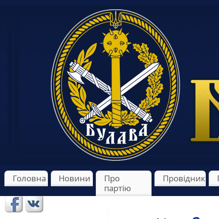
Головна
Новини
Про
Провідник
партію