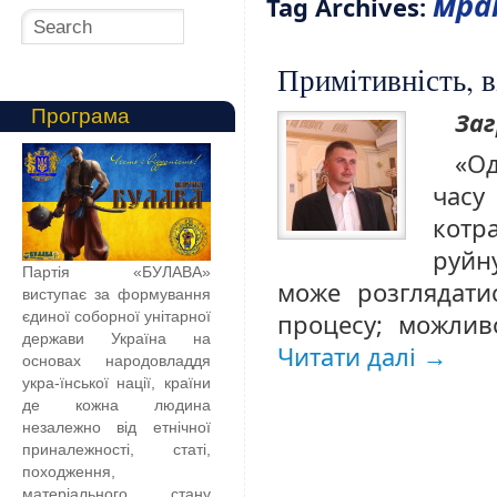
мра
Tag Archives:
Примітивність, в
Програма
Заг
«Од
часу
кот
руйн
Партія «БУЛАВА»
може розглядати
виступає за формування
єдиної соборної унітарної
процесу; можлив
держави Україна на
Читати далі
→
основах народовладдя
укра-їнської нації, країни
де кожна людина
незалежно від етнічної
приналежності, статі,
походження,
матеріального стану