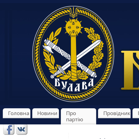
Головна
Новини
Про
Провідник
партію