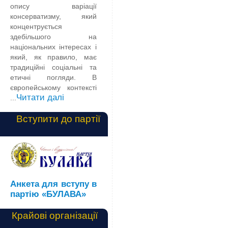
опису варіації
консерватизму, який
концентрується
здебільшого на
національних інтересах і
який, як правило, має
традиційні соціальні та
етичні погляди. В
європейському контексті
Читати далі
...
Вступити до партії
Анкета для вступу в
партію «БУЛАВА»
Крайові організації