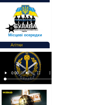
Місцеві осередки
Агітки