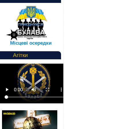
Місцеві осередки
Агітки