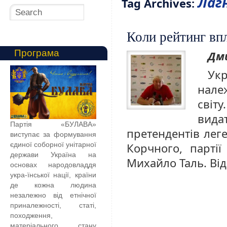
Лаг
Tag Archives:
Коли рейтинг вп
Програма
Дм
Укр
нале
світу
вид
Партія «БУЛАВА»
претендентів лег
виступає за формування
єдиної соборної унітарної
Корчного, партії
держави Україна на
Михайло Таль. Ві
основах народовладдя
укра-їнської нації, країни
де кожна людина
незалежно від етнічної
приналежності, статі,
походження,
матеріального стану