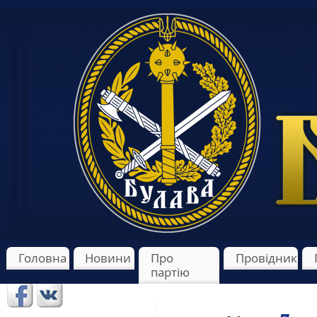
Головна
Новини
Про
Провідник
партію