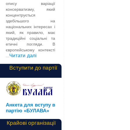
опису варіації
консерватизму, який
концентрується
здебільшого на
національних інтересах і
який, як правило, має
традиційні соціальні та
етичні погляди. В
європейському контексті
Читати далі
...
Вступити до партії
Анкета для вступу в
партію «БУЛАВА»
Крайові організації