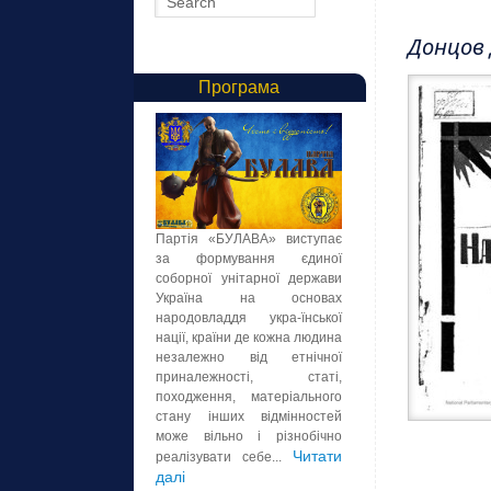
Донцов 
Програма
Партія «БУЛАВА» виступає
за формування єдиної
соборної унітарної держави
Україна на основах
народовладдя укра-їнської
нації, країни де кожна людина
незалежно від етнічної
приналежності, статі,
походження, матеріального
стану інших відмінностей
може вільно і різнобічно
Читати
реалізувати себе...
далі