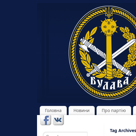
Головна
Новини
Про партію
Tag Archive