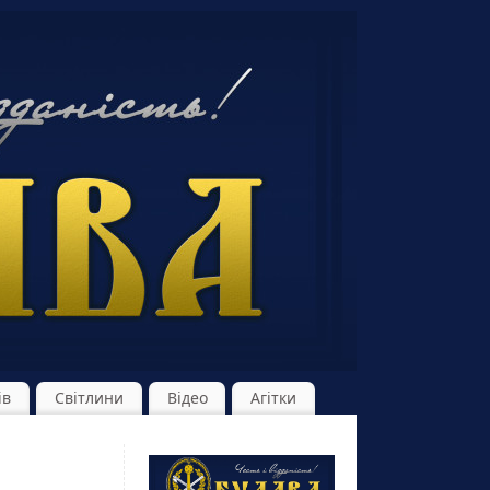
ів
Світлини
Відео
Агітки