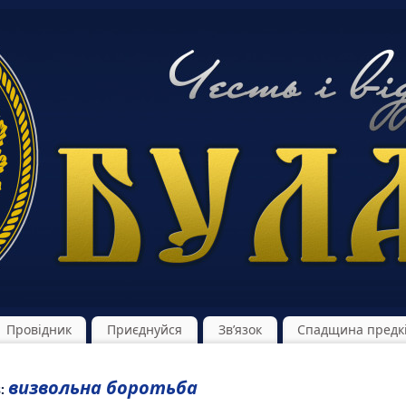
Провідник
Приєднуйся
Зв’язок
Спадщина предк
визвольна боротьба
s: