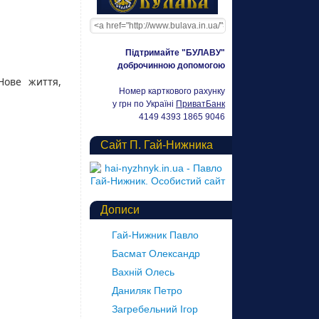
Підтримайте "БУЛАВУ"
доброчинною допомогою
Нове життя,
Номер карткового рахунку
у грн по Україні
ПриватБанк
4149 4393 1865 9046
Сайт П. Гай-Нижника
Дописи
Гай-Нижник Павло
Басмат Олександр
Вахній Олесь
Даниляк Петро
Загребельний Ігор