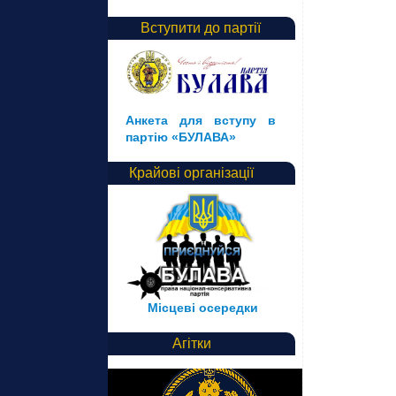
Вступити до партії
Анкета для вступу в
партію «БУЛАВА»
Крайові організації
Місцеві осередки
Агітки