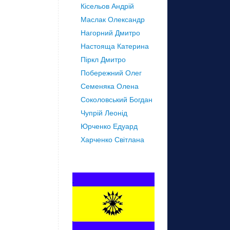
Кісельов Андрій
Маслак Олександр
Нагорний Дмитро
Настояща Катерина
Піркл Дмитро
Побережний Олег
Семеняка Олена
Соколовський Богдан
Чупрій Леонід
Юрченко Едуард
Харченко Світлана