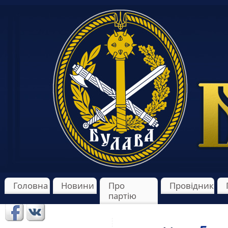
Головна
Новини
Про
Провідник
партію