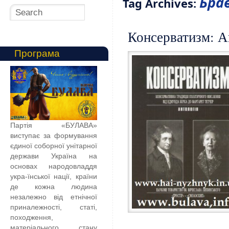
Бра
Tag Archives:
Консерватизм: А
Програма
Партія «БУЛАВА»
виступає за формування
єдиної соборної унітарної
держави Україна на
основах народовладдя
укра-їнської нації, країни
де кожна людина
незалежно від етнічної
приналежності, статі,
походження,
матеріального стану