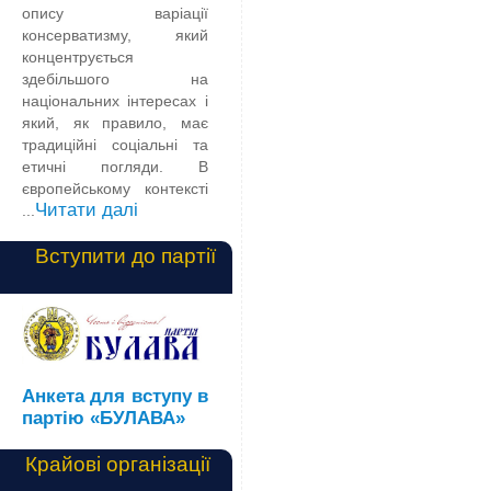
опису варіації
консерватизму, який
концентрується
здебільшого на
національних інтересах і
який, як правило, має
традиційні соціальні та
етичні погляди. В
європейському контексті
Читати далі
...
Вступити до партії
Анкета для вступу в
партію «БУЛАВА»
Крайові організації