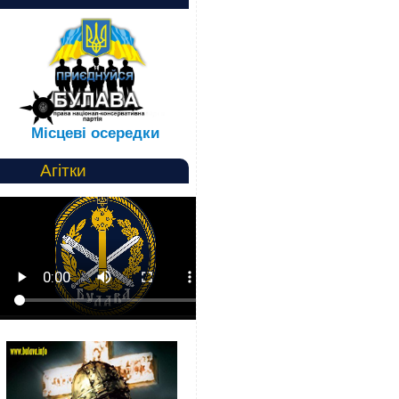
Місцеві осередки
Агітки