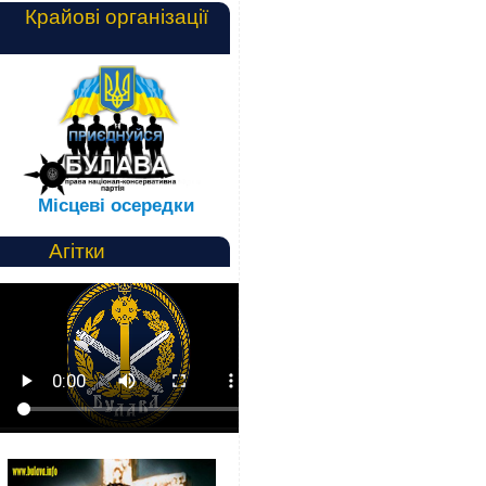
Крайові організації
Місцеві осередки
Агітки