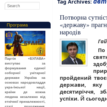
авт
Tag Archives:
Потворна сутніст
«державу» прагн
Програма
народів
Га
П
свят
Партія «БУЛАВА»
здо
виступає за
формування єдиної
прир
соборної унітарної
пройдений твоє
держави Україна на
основах народовладдя
держави, яку
укра-їнської нації,
десятиріччя, з
країни де кожна
людина незалежно від
успіхи. Й сьогод
етнічної приналежності,
статі, походження,