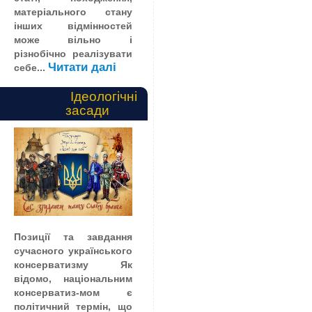
матеріального стану
інших відмінностей
може вільно і
різнобічно реалізувати
Читати далі
себе...
Ідеологічні
засади
Позиції та завдання
сучасного українського
консерватизму
Як
відомо, національним
консерватиз-мом є
політичний термін, що