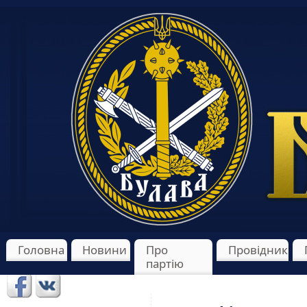
Головна
Новини
Про
Провідник
партію