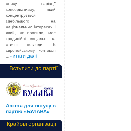
опису варіації
консерватизму, який
концентрується
здебільшого на
національних інтересах і
який, як правило, має
традиційні соціальні та
етичні погляди. В
європейському контексті
Читати далі
...
Вступити до партії
Анкета для вступу в
партію «БУЛАВА»
Крайові організації