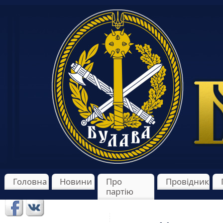
Головна
Новини
Про
Провідник
партію