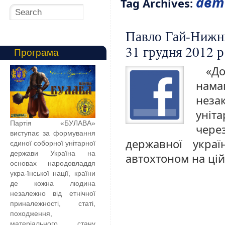
авт
Tag Archives:
Павло Гай-Нижник
31 грудня 2012 р
Програма
«Д
нам
нез
уніт
Партія «БУЛАВА»
чере
виступає за формування
державної укра
єдиної соборної унітарної
держави Україна на
автохтоном на цій
основах народовладдя
укра-їнської нації, країни
де кожна людина
незалежно від етнічної
приналежності, статі,
походження,
матеріального стану