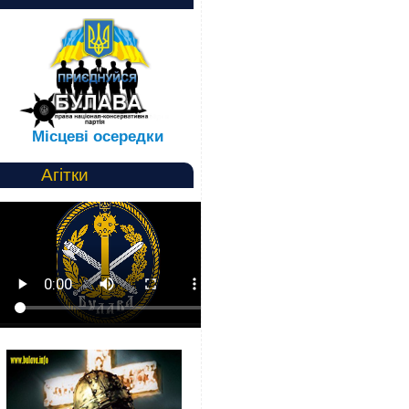
Місцеві осередки
Агітки